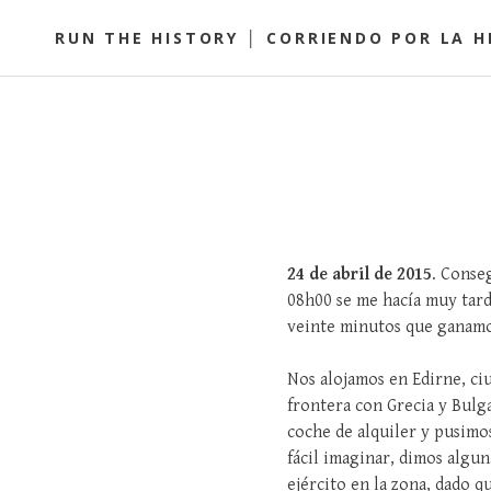
S
RUN THE HISTORY │ CORRIENDO POR LA H
k
i
p
t
o
c
o
n
t
24 de abril de 2015
. Conseg
e
08h00 se me hacía muy tard
n
veinte minutos que ganamos
t
Nos alojamos en Edirne, ciu
frontera con Grecia y Bulg
coche de alquiler y pusim
fácil imaginar, dimos algun
ejército en la zona, dado 