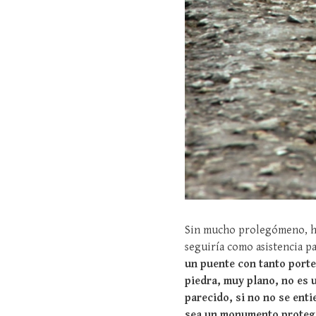
Sin mucho prolegómeno, ha
seguiría como asistencia p
un puente con tanto porte
piedra, muy plano, no es 
parecido, si no no se ent
sea un monumento protegid