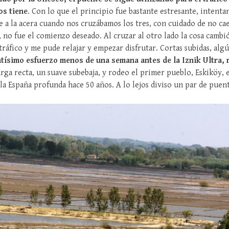
os tiene
. Con lo que el principio fue bastante estresante, intenta
e a la acera cuando nos cruzábamos los tres, con cuidado de no ca
n, no fue el comienzo deseado. Al cruzar al otro lado la cosa cambi
tráfico y me pude relajar y empezar disfrutar. Cortas subidas, alg
ntísimo esfuerzo menos de una semana antes de la Iznik Ultra, 
arga recta, un suave subebaja, y rodeo el primer pueblo, Eskiköy,
la España profunda hace 50 años. A lo lejos diviso un par de puent