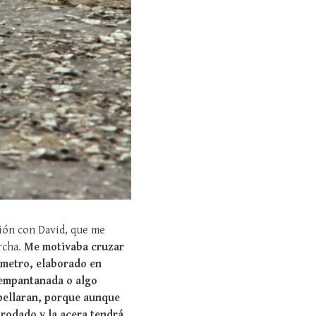
ión con David, que me
rcha.
Me motivaba cruzar
ómetro, elaborado en
 empantanada o algo
opellaran, porque aunque
 rodado y la acera tendrá