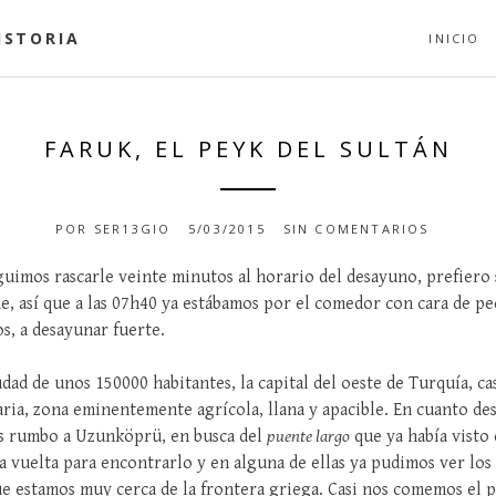
ISTORIA
INICIO
FARUK, EL PEYK DEL SULTÁN
POR
SER13GIO
5/03/2015
SIN COMENTARIOS
uimos rascarle veinte minutos al horario del desayuno, prefiero sa
e, así que a las 07h40 ya estábamos por el comedor con cara de pe
, a desayunar fuerte.
dad de unos 150000 habitantes, la capital del oeste de Turquía, cas
aria, zona eminentemente agrícola, llana y apacible. En cuanto d
os rumbo a Uzunköprü, en busca del
puente largo
que ya había visto
a vuelta para encontrarlo y en alguna de ellas ya pudimos ver los
que estamos muy cerca de la frontera griega. Casi nos comemos el 