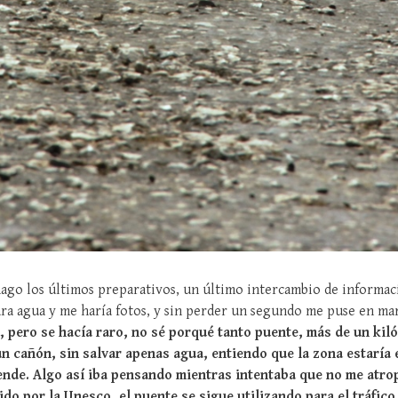
go los últimos preparativos, un último intercambio de informac
ara agua y me haría fotos, y sin perder un segundo me puse en ma
, pero se hacía raro, no sé porqué tanto puente, más de un kil
un cañón, sin salvar apenas agua, entiendo que la zona estaría
iende. Algo así iba pensando mientras intentaba que no me atr
o por la Unesco, el puente se sigue utilizando para el tráfico