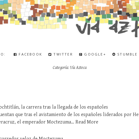
ELO:
FACEBOOK
TWITTER
GOOGLE+
STUMBLE
Categoría:
Vía Azteca
htitlán, la carrera tras la llegada de los españoles
uentan que tras el avistamiento de los españoles liderados por He
Veracruz, el emperador Moctezuma…
Read More
 corredor veloz de Moctezuma