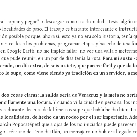
a "copiar y pegar" o descargar como track en dicha tesis, algún 
 localidades de paso. El trabajo es bastante interesante e instruct
ón posible porque, ahora sí, esto ya no era sólo historia, tenía 
iones reales a los problemas, programar etapas y hacerlo de una f
en Google Earth, no me impide fallar, no ver una valla o meterm
 que pude reunir, en un par de días tenía la ruta.
Para mi susto -o
rado, un día extra, de seis a siete, que parece fácil y que da 
to lo supe, como viene siendo ya tradición en un servidor, a 
 dos cosas claras: la salida sería de Veracruz y la meta no ser
encillamente una locura.
Y cuando vi la ciudad en persona, los in
vas durante decenas de kilómetros supe que había hecho bien.
La
as localidades, de hecho da un rodeo por el sur importante
. Ad
olcán Popocatépetl que a ojos de los no iniciados puede parecer i
go acérrimo de Tenochtitlán, un mensajero no hubiera llegado con 