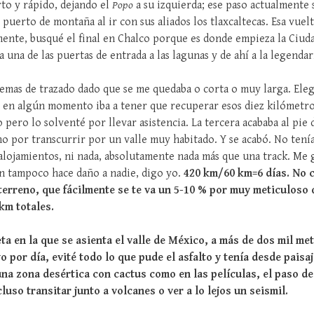
rto y rápido, dejando el
Popo
a su izquierda; ese paso actualmente 
 puerto de montaña al ir con sus aliados los tlaxcaltecas. Esa vuelt
ente, busqué el final en Chalco porque es donde empieza la Ciuda
 una de las puertas de entrada a las lagunas y de ahí a la legenda
lemas de trazado dado que se me quedaba o corta o muy larga. Ele
ro en algún momento iba a tener que recuperar esos diez kilómetr
pero lo solventé por llevar asistencia. La tercera acababa al pie 
no por transcurrir por un valle muy habitado. Y se acabó. No tení
alojamientos, ni nada, absolutamente nada más que una track. Me gu
n tampoco hace daño a nadie, digo yo.
420 km/60 km=6 días. No c
terreno, que fácilmente se te va un 5-10 % por muy meticuloso 
 km totales.
ta en la que se asienta el valle de México, a más de dos mil met
o por día, evité todo lo que pude el asfalto y tenía desde paisaj
na zona desértica con cactus como en las películas, el paso de
uso transitar junto a volcanes o ver a lo lejos un seismil.