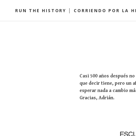
S
RUN THE HISTORY │ CORRIENDO POR LA H
k
i
p
t
o
c
o
n
t
Casi 500 años después no 
e
que decir tiene, pero un 
n
esperar nada a cambio más
t
Gracias, Adrián.